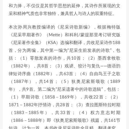
和力捧，不仅仅是其哲学思想的延伸，其诗作所展现的文
采和精神气质也非常独特，兼具哲人与诗人的双重特征。
本次孙周兴教授编译的《尼采诗歌新编》，根据梅特版
《尼采早期著作》（Mette）和科利/蒙提那里考订研究版
《尼采著作全集》（KSA）选编和翻译，共收尼采诗作188
首，分为两编，其中第一编为“尼采生前发表的诗歌”，包
括：（1）零散发表的诗作，共10首；（2）墨西拿牧歌
（1882年），共8首；（3）戏谑、狡计与复仇——德语韵
律短诗序曲（1882年），共63首；（4）自由鸟王子之歌
（1887年），共14首；（5）狄奥尼索斯颂歌（1889
年），共9首。第二编为“尼采遗著中的诗歌选辑”，包括：
（1）早期诗歌（1858－1869年），共收22首；（2）
1871－1882年抒情诗，共28首；（3）查拉图斯特拉时期
（1883－1885年），共33首；（4）权力意志时期
（1886－1888年）即《狄奥尼索斯颂歌》残篇，共161节
短诗，计为一首，本书收录尼采诗歌全且精，翻译考究，