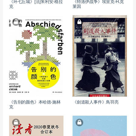
《环七丘城》[法]朱利安·格拉
《特洛伊战争》埃里克·H.克
克
莱因
《告别的颜色》本哈德·施林
《劍道殺人事件》鳥羽亮
克