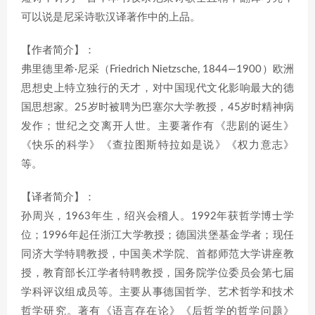
可以说是尼采诗歌汉译著作中的上品。
【作者简介】：
弗里德里希·尼采（Friedrich Nietzsche, 1844—1900）欧洲
思想史上特立独行的天才，对中国现代文化影响最大的德
国思想家。25岁时被聘为巴塞尔大学教授，45岁时精神病
发作；世纪之交离开人世。主要著作有《悲剧的诞生》
《快乐的科学》《查拉图斯特拉如是说》《权力意志》
等。
【译者简介】：
孙周兴，1963年生，绍兴会稽人。1992年获哲学博士学
位；1996年起任浙江大学教授；德国洪堡基金学者；现任
同济大学特聘教授，中国美术学院、首都师范大学讲座教
授，教育部长江学者特聘教授，国务院学位委员会第七届
学科评议组成员等。主要从事德国哲学、艺术哲学和技术
哲学研究。著有《语言存在论》《后哲学的哲学问题》