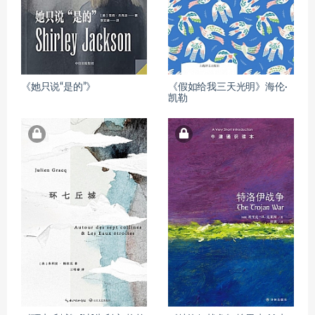
《她只说“是的”》
《假如给我三天光明》海伦·
凯勒