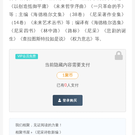
《以创造抵御平庸》《未来哲学序曲》《一只革命的手》
等；主编《海德格尔文集》（38卷）《尼采著作全集》
（14卷）《未来艺术丛书》等；编译有《海德格尔选集》
《尼采四书》《林中路》《路标》《尼采》《悲剧的诞
生》《查拉图斯特拉如是说》《权力意志》等。
VIP会员免费
当前隐藏内容需要支付
1聚币
已有
0
人支付
登录购买
我们相聚，见证阅读的力量！
相聚书屋
»
《尼采诗歌新编 》