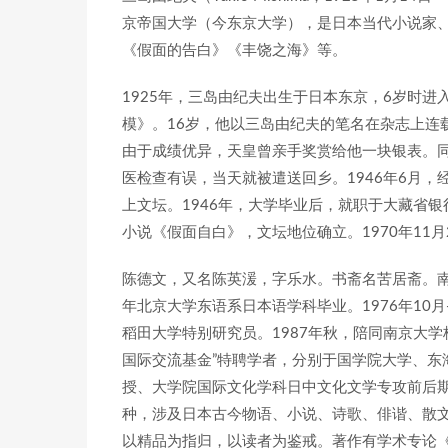
京帝国大学（今东京大学），是日本当代小说家
《假面的告白》《丰饶之海》等。
1925年，三岛由纪夫出生于日本东京，6岁时进
模》。16岁，他以三岛由纪夫的笔名在杂志上连
由于成绩优异，天皇曾亲手奖赏给他一块银表。同
医检查有误，当天就被遣送回乡。1946年6月
上文坛。1946年，大学毕业后，就职于大藏省银
小说《假面自白》，文坛地位确立。1970年11
陈德文，又名陈英湲，字乐水。书斋名苦居斋。南京
年北京大学东语系日本语学科毕业。1976年10月—
稻田大学特别研究员。1987年秋，陪同南京大学校
国际交流基金”特聘学者，分别于国学院大学、东
授、大学院国际文化学科日中文化文学专攻前后期
种，涉及日本古今物语、小说、诗歌、俳谐、散
以精品为指归，以读者为鉴戒。著作有学术专论