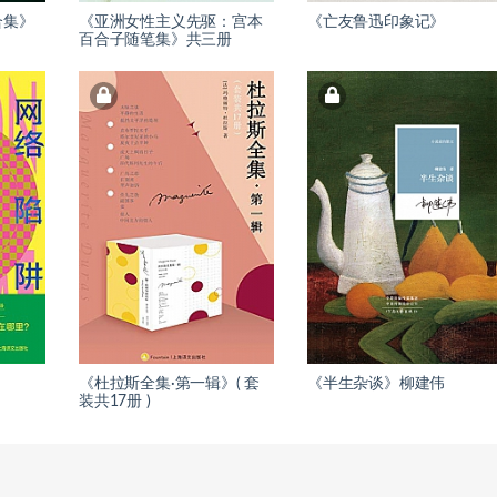
合集》
《亚洲女性主义先驱：宫本
《亡友鲁迅印象记》
百合子随笔集》共三册
《杜拉斯全集·第一辑》( 套
《半生杂谈》柳建伟
装共17册 )