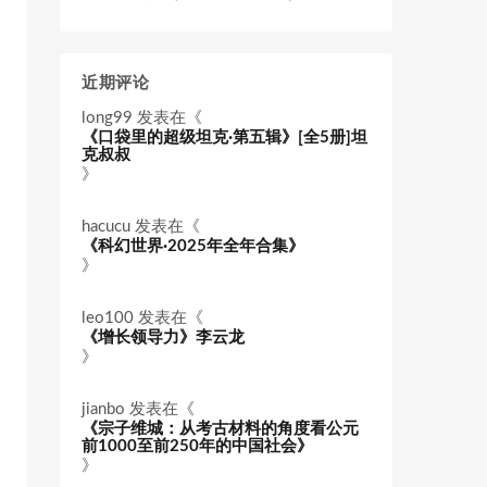
近期评论
long99
发表在《
《口袋里的超级坦克·第五辑》[全5册]坦
克叔叔
》
hacucu
发表在《
《科幻世界·2025年全年合集》
》
leo100
发表在《
《增长领导力》李云龙
》
jianbo
发表在《
《宗子维城：从考古材料的角度看公元
前1000至前250年的中国社会》
》