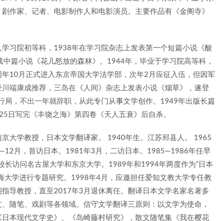
、剧作家、记者、电影制作人和电影演员。主要作品有《金阁寺》
入学习院初等科，1938年在学习院杂志上发表第一个短篇小说《酸
载中篇小说《花儿怒放的森林》。1944年，毕业于学习院高等科，
年10月正式进入东京帝国大学法学部，次年2月应征入伍，但因军
，经川端康成推荐，三岛在《人间》杂志上发表小说《烟草》，遂登
行局，不出一年就辞职，从此专门从事文学创作。1949年出版长篇
月25日写完《丰饶之海》第四卷《天人五衰》后自杀。
大学教授，日本文学翻译家。 1940年生。江苏邳县人。 1965
12月，首访日本。1981年3月，二访日本。1985—1986年任早
长访问名古屋大学和东京大学。1989年和1994年两度作为“日本
海大学进行专题研究。1998年4月，应邀担任爱知文教大学专任教
指导教授，直至2017年3月退休离任。翻译日本文学名家名著多
文、随笔、戏剧等各领域。信守文学翻译三原则：以文学为使命，
《日本现代文学史》、《岛崎藤村研究》，散文随笔集《我在樱花