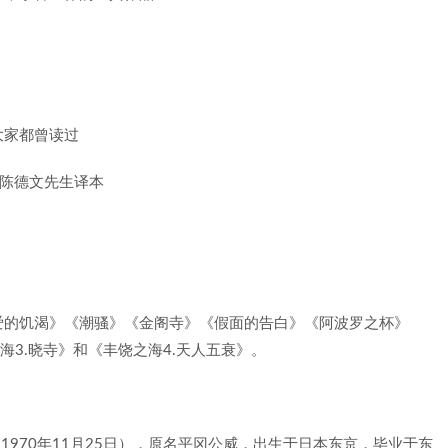
大家都曾读过
家陈德文先生译本
爱的饥渴》《潮骚》《金阁寺》《假面的告白》《阿波罗之杯》
海3.晓寺》和《丰饶之海4.天人五衰》。
14日 – 1970年11月25日），原名平冈公威，出生于日本东京，毕业于东