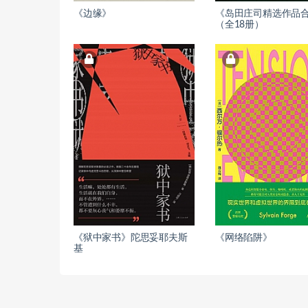
《边缘》
《岛田庄司精选作品
（全18册）
《狱中家书》陀思妥耶夫斯
《网络陷阱》
基