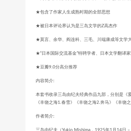
★包含了作家人生成熟时期的全部思想
★被日本评论界认为是三岛文学的Z高杰作
★莫言、余华、阎连科、三毛、川端康成等文学
★“日本国际交流基金”特聘学者、日本文学翻译
★豆瓣9.0分高分推荐
内容简介:
本套书收录三岛由纪夫经典作品九部，分别是《
《丰饶之海1.春雪》《丰饶之海2.奔马》《丰饶之
作者简介:
三岛由纪夫（Yukio Mishima，1925年1月